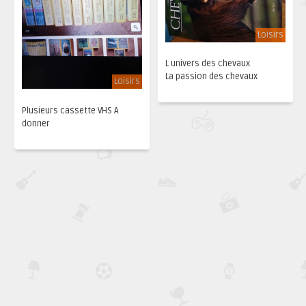
Loisirs
L univers des chevaux
La passion des chevaux
Loisirs
Plusieurs cassette VHS A
donner