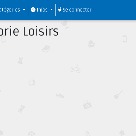
atégories
Infos
Se connecter
rie Loisirs