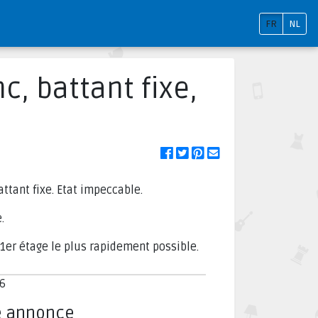
FR
NL
c, battant fixe,
ttant fixe. Etat impeccable.
.
1er étage le plus rapidement possible.
6
e annonce