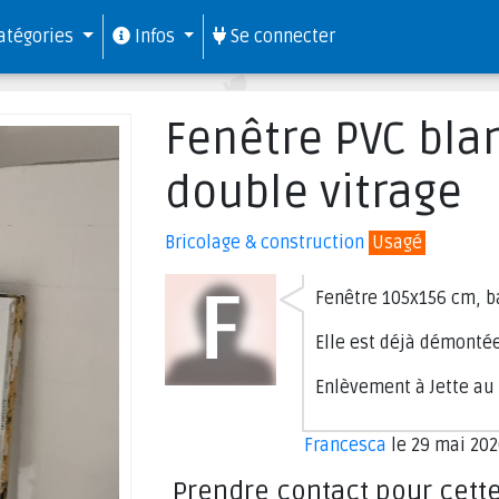
atégories
Infos
Se connecter
Fenêtre PVC blan
double vitrage
Bricolage & construction
Usagé
Fenêtre 105x156 cm, ba
Elle est déjà démontée
Enlèvement à Jette au 
Francesca
le 29 mai 202
Prendre contact pour cett