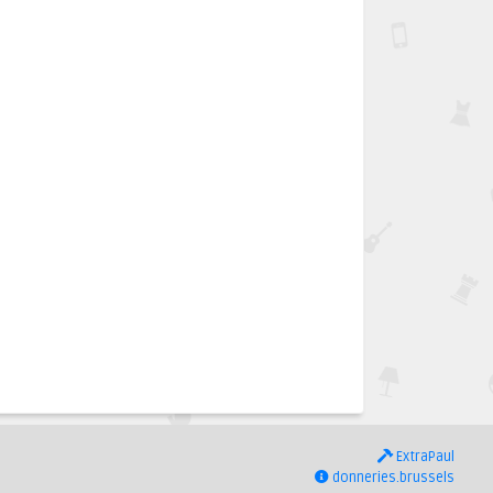
ExtraPaul
donneries.brussels