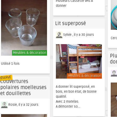
Plusieurs cassette VHS A
donner
Lit superposé
Sylvie , il y a 30 jours
Cer
Meubles & décoration
Pl
do
Utilisé 1 fois
Meubles & décoration
RÉSERVÉ
Couvertures
polaires moelleuses
A donner lit superposé, en
bois, en bon état, de bonne
et douillettes
qualité.
Avec 2 matelas.
Rosie, il y a 32 jours
A démonter so...