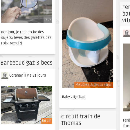
Fe
bat
vit
Jeux
Bonjour, je recherche des
sujets/fèves des galettes des
rois. Merci :)
Barbecue gaz 3 becs
Ccrahay, il y a 81 jours
Meubles & décoration
Baby zitje bad
circuit train de
Fen
Jardin
Thomas
fixe