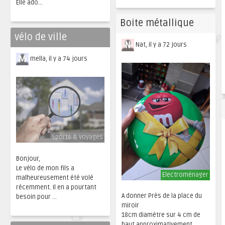
Elle ado...
Boite métallique
vélo de ville
Nat, il y a 72 jours
mella, il y a 74 jours
Sports & voyages
Bonjour,
Le vélo de mon fils a
Electroménager
malheureusement été volé
récemment. Il en a pourtant
A donner Près de la place du
besoin pour ...
miroir
18cm diamètre sur 4 cm de
haut approximativement