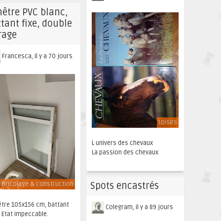
nêtre PVC blanc,
tant fixe, double
rage
Francesca, il y a 70 jours
Loisirs
L univers des chevaux
La passion des chevaux
Bricolage & construction
Spots encastrés
être 105x156 cm, battant
Colegram, il y a 89 jours
. Etat impeccable.