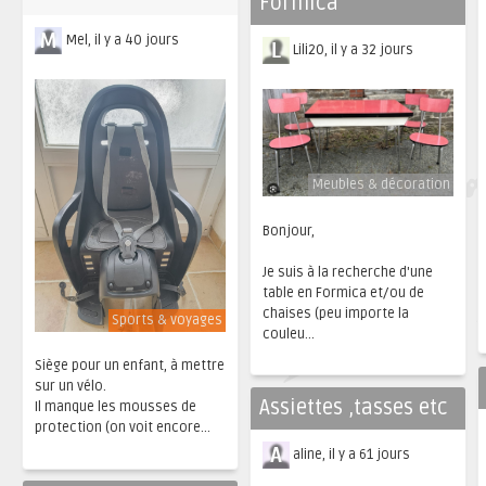
Formica
Mel, il y a 40 jours
Lili20, il y a 32 jours
Meubles & décoration
Bonjour,
Je suis à la recherche d'une
table en Formica et/ou de
chaises (peu importe la
Sports & voyages
couleu...
Siège pour un enfant, à mettre
sur un vélo.
Assiettes ,tasses etc
Il manque les mousses de
protection (on voit encore...
aline, il y a 61 jours