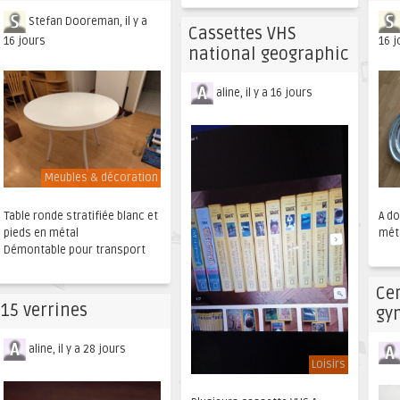
Stefan Dooreman, il y a
Cassettes VHS
16 jours
16 j
national geographic
aline, il y a 16 jours
Meubles & décoration
Table ronde stratifiée blanc et
A d
pieds en métal
mét
Démontable pour transport
Ce
15 verrines
gy
aline, il y a 28 jours
Loisirs