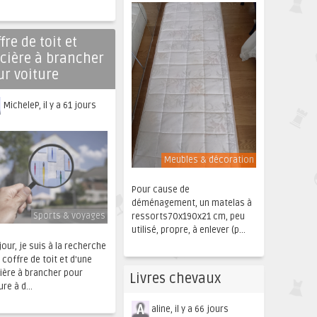
fre de toit et
acière à brancher
ur voiture
MicheleP, il y a 61 jours
Meubles & décoration
Pour cause de
déménagement, un matelas à
Sports & voyages
ressorts70x190x21 cm, peu
utilisé, propre, à enlever (p...
our, je suis à la recherche
 coffre de toit et d'une
ière à brancher pour
Livres chevaux
ure à d...
aline, il y a 66 jours