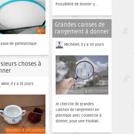
Possibilité de donner u...
Grandes caisses de
rangement à donner
Jeux
ceaux de gymnastique
MicheleP, il y a 30 jours
usieurs choses à
nner
aline, il y a 31 jours
Meubles & décoration
Je cherche de grandes
caisses de rangement en
plastique avec couvercle à
donner, pour une étudian...
Meubles & décoration