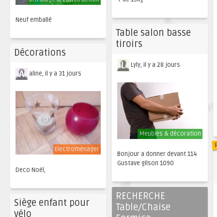
Neuf emballé
Table salon basse
tiroirs
Décorations
Lyly, il y a 28 jours
aline, il y a 31 jours
Meubles & décoration
Electroménager
Bonjour a donner devant 114
Gustave gilson 1090
Deco Noël,
RECHERCHE
Siège enfant pour
Table/Chaise
vélo