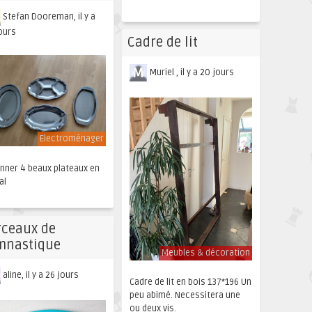
Stefan Dooreman, il y a
ours
Cadre de lit
Muriel , il y a 20 jours
Electroménager
onner 4 beaux plateaux en
al
rceaux de
mnastique
Meubles & décoration
aline, il y a 26 jours
Cadre de lit en bois 137*196 Un
peu abimé. Necessitera une
ou deux vis.