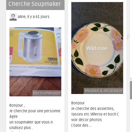
Cherche Soupmaker
aline, il y a 61 jours
Meubles & décoration
Electroménager
Bonjour
Bonjour ,
Je cherche des assiettes,
Je cherche pour une personne
tasses etc Villeroy et boch (
âgée
voir décor photos
un soupmaker que vous n
( Date des ...
utulisez plus .