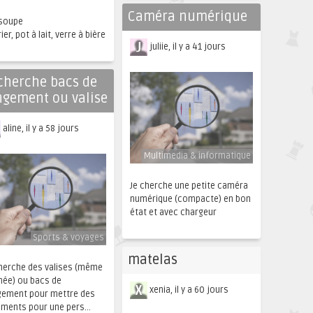
Caméra numérique
 soupe
ier, pot à lait, verre à bière
juliie, il y a 41 jours
cherche bacs de
ngement ou valise
aline, il y a 58 jours
Multimedia & informatique
Je cherche une petite caméra
numérique (compacte) en bon
état et avec chargeur
Sports & voyages
matelas
cherche des valises (même
mée) ou bacs de
xenia, il y a 60 jours
gement pour mettre des
ments pour une pers...