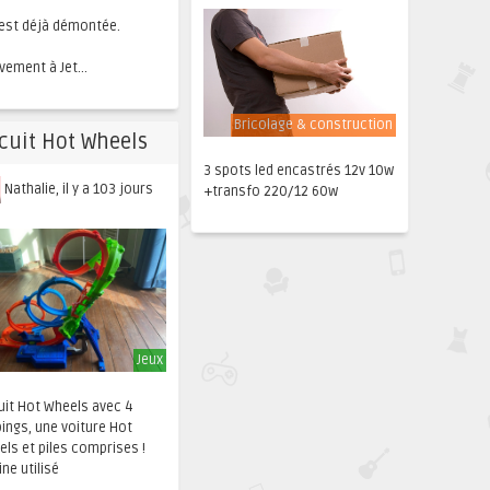
 est déjà démontée.
vement à Jet...
Bricolage & construction
cuit Hot Wheels
3 spots led encastrés 12v 10w
Nathalie, il y a 103 jours
+transfo 220/12 60w
Jeux
uit Hot Wheels avec 4
ings, une voiture Hot
ls et piles comprises !
ine utilisé