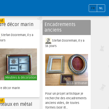
FR
NL
RVÉ
dre décor marin
Encadrements
anciens
Stefan Dooreman, il y a
ours
Stefan Dooreman, il y a
16 jours
Meubles & décoration
Art & artisanat
re décor marin
Pour un projet artistique je
recherche des encadrements
RVÉ
anciens vides, de toutes
ateaux en métal
formes (voir ill...