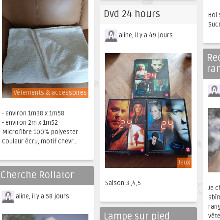
Dvd 24 hours
Bol
Sucr
aline, il y a 49 jours
Re
ra
Vêtements & accessoires
- environ 1m38 x 1m58
- environ 2m x 1m52
Microfibre 100% polyester
Couleur écru, motif chevr...
Jeux
Cherche Rollator
Saison 3 ,4,5
Je 
aline, il y a 58 jours
abî
ran
Lampe sur pied
vête