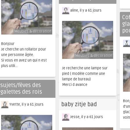
aline, il y a 61 jours
Cof
gl
po
Meubles & décoration
Bonjour
Je cherche un rollator pour
une personne âgée.
Meubles & décoration
Si vous en avez un qui n est
plus utili...
Je recherche une lampe sur
pied ( modèle comme une
lampe de bureau)
sujets/fèves des
Merci d avance
galettes des rois
Bonj
baby zitje bad
Yvette, il y a 61 jours
d'un
glac
Jesse, il y a 61 jours
voit