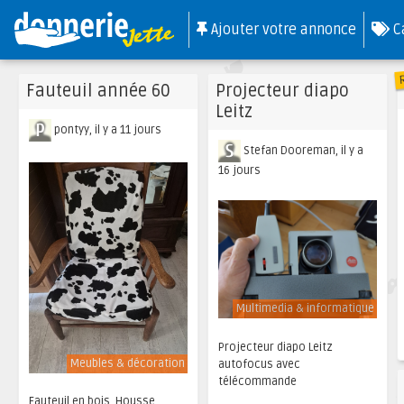
Ajouter votre annonce
C
Fauteuil année 60
Projecteur diapo
Leitz
pontyy, il y a 11 jours
Stefan Dooreman, il y a
16 jours
Multimedia & informatique
Projecteur diapo Leitz
Meubles & décoration
autofocus avec
télécommande
Fauteuil en bois. Housse