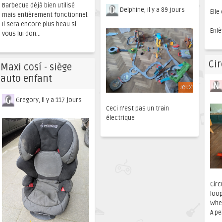
Barbecue déjà bien utilisé
Delphine, il y a 89 jours
Elle
mais entièrement fonctionnel.
Il sera encore plus beau si
Enlè
vous lui don...
Cir
Maxi cosí - siège
auto enfant
Jeux
Gregory, il y a 117 jours
Ceci n'est pas un train
électrique
Circ
loop
Whee
A pe
...